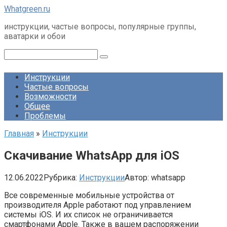
Перейти
Whatgreen.ru
к
инструкции, частые вопросы, популярные группы,
контенту
аватарки и обои
Поиск:
Инструкции
Частые вопросы
Возможности
Общее
Проблемы
Главная
»
Инструкции
Скачивание WhatsApp для iOS
12.06.2022
Рубрика:
Инструкции
Автор:
whatsapp
Все современные мобильные устройства от
производителя Apple работают под управлением
системы iOS. И их список не ограничивается
смартфонами Apple. Также в вашем распоряжении