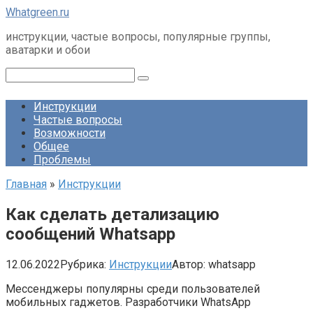
Перейти
Whatgreen.ru
к
инструкции, частые вопросы, популярные группы,
контенту
аватарки и обои
Поиск:
Инструкции
Частые вопросы
Возможности
Общее
Проблемы
Главная
»
Инструкции
Как сделать детализацию
сообщений Whatsapp
12.06.2022
Рубрика:
Инструкции
Автор:
whatsapp
Мессенджеры популярны среди пользователей
мобильных гаджетов. Разработчики WhatsApp